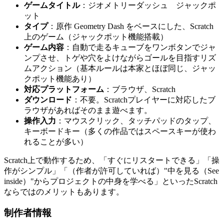
ゲームタイトル
：ジオメトリーダッシュ ジャックポ
ット
タイプ
：原作 Geometry Dash をベースにした、Scratch
上のゲーム（ジャックポット機能搭載）
ゲーム内容
：自動で走るキューブをワンボタンでジャ
ンプさせ、トゲや穴をよけながらゴールを目指すリズ
ムアクション（基本ルールは本家とほぼ同じ、ジャッ
クポット機能あり）
対応プラットフォーム
：ブラウザ、Scratch
ダウンロード
：不要。Scratchプレイヤーに対応したブ
ラウザがあればそのまま遊べます。
操作入力
：マウスクリック、タッチパッドのタップ、
キーボードキー（多くの作品ではスペースキーが使わ
れることが多い）
Scratch上で動作するため、「すぐにリスタートできる」「操
作がシンプル」「（作者が許可していれば）"中を見る（See
inside）"からプロジェクトの中身を学べる」といったScratch
ならではのメリットもあります。
制作者情報