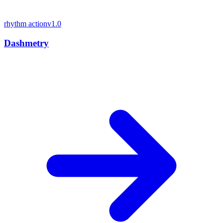
rhythm action
v1.0
Dashmetry