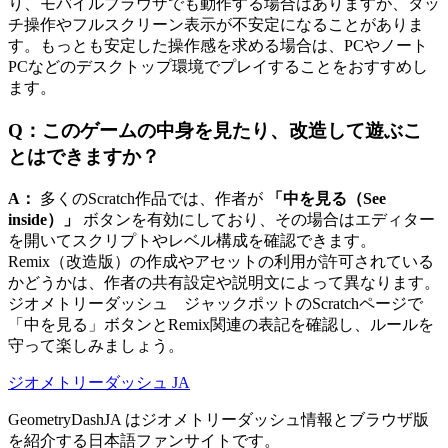
り、モバイルブラウザでも動作する場合はありますが、タッ
チ操作やフルスクリーン表示が不安定になることがありま
す。もっとも安定した操作感を求める場合は、PCやノート
PCなどのデスクトップ環境でプレイすることをおすすめし
ます。
Q：このゲームの中身を見たり、改造して遊ぶこ
とはできますか？
A：
多くのScratch作品では、作者が
「中を見る（See
inside）」
ボタンを有効にしており、その場合はエディター
を開いてスクリプトやレベル構成を確認できます。
Remix（改造版）の作成やアセットの利用が許可されている
かどうかは、作者の共有設定や説明文によって異なります。
ジオメトリーダッシュ ジャックポットのScratchページで
「中を見る」ボタンとRemix関連の表記を確認し、ルールを
守って楽しみましょう。
ジオメトリーダッシュ JA
GeometryDashJA はジオメトリーダッシュ情報とブラウザ版
を紹介する日本語ファンサイトです。