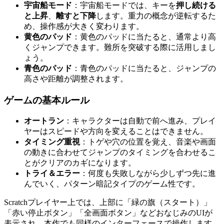
宇宙船モード
：宇宙船モードでは、キーを
押し続ける
と上昇
、
離すと下降
します。重力の概念が逆転するた
め、操作感が大きく変わります。
黄色のパッド
：黄色のパッドに当たると、通常より高
くジャンプできます。難所を突破する際に活用しまし
ょう。
青色のパッド
：青色のパッドに当たると、ジャンプの
高さや距離が調整されます。
ゲームの基本ルール
オートラン
：キャラクターは自動で前へ進み、プレイ
ヤーはスピードや方向を変えることはできません。
タイミング重視
：トゲや穴の位置を覚え、音楽や画面
の動きに合わせてジャンプのタイミングを合わせるこ
とがクリアのカギになります。
トライ＆エラー
：何度も失敗しながら少しずつ先に進
んでいく、パターン暗記タイプのゲーム性です。
Scratchプレイヤー上では、上部に「緑の旗（スタート）」
「赤い停止ボタン」「全画面ボタン」などおなじみのUIが
表示され、本作でも同様のインターフェースで操作します。