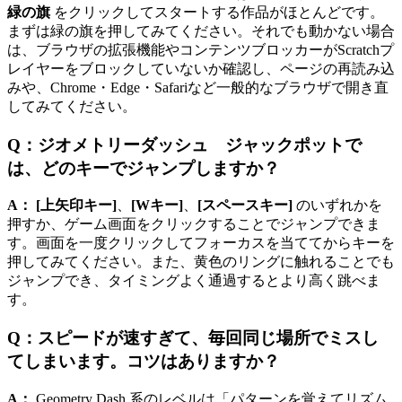
緑の旗
をクリックしてスタートする作品がほとんどです。
まずは緑の旗を押してみてください。それでも動かない場合
は、ブラウザの拡張機能やコンテンツブロッカーがScratchプ
レイヤーをブロックしていないか確認し、ページの再読み込
みや、Chrome・Edge・Safariなど一般的なブラウザで開き直
してみてください。
Q：ジオメトリーダッシュ ジャックポットで
は、どのキーでジャンプしますか？
A：
[上矢印キー]
、
[Wキー]
、
[スペースキー]
のいずれかを
押すか、ゲーム画面をクリックすることでジャンプできま
す。画面を一度クリックしてフォーカスを当ててからキーを
押してみてください。また、黄色のリングに触れることでも
ジャンプでき、タイミングよく通過するとより高く跳べま
す。
Q：スピードが速すぎて、毎回同じ場所でミスし
てしまいます。コツはありますか？
A：
Geometry Dash 系のレベルは「パターンを覚えてリズム