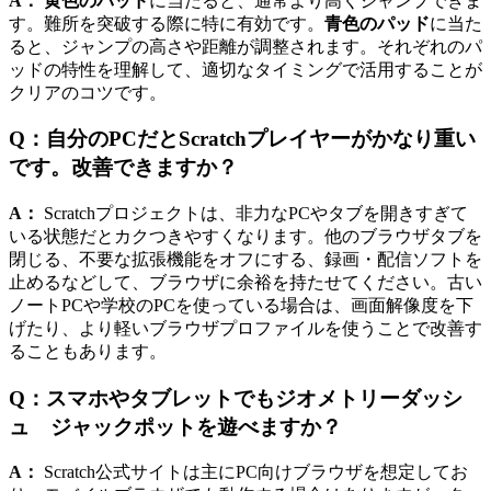
A：
黄色のパッド
に当たると、通常より高くジャンプできま
す。難所を突破する際に特に有効です。
青色のパッド
に当た
ると、ジャンプの高さや距離が調整されます。それぞれのパ
ッドの特性を理解して、適切なタイミングで活用することが
クリアのコツです。
Q：自分のPCだとScratchプレイヤーがかなり重い
です。改善できますか？
A：
Scratchプロジェクトは、非力なPCやタブを開きすぎて
いる状態だとカクつきやすくなります。他のブラウザタブを
閉じる、不要な拡張機能をオフにする、録画・配信ソフトを
止めるなどして、ブラウザに余裕を持たせてください。古い
ノートPCや学校のPCを使っている場合は、画面解像度を下
げたり、より軽いブラウザプロファイルを使うことで改善す
ることもあります。
Q：スマホやタブレットでもジオメトリーダッシ
ュ ジャックポットを遊べますか？
A：
Scratch公式サイトは主にPC向けブラウザを想定してお