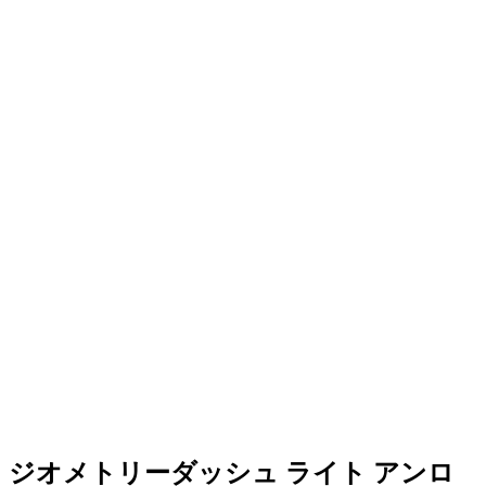
把握
3Dグラフィックス
スムーズな3Dアニメーションによる 향상されたビジュアル
体験
様々なポータル
テレポート、重力反転、ミラー、スピードポータルを体験
複数のキャラクターフォーム
キューブ、船、ボール、UFO、波フォーム間に変身
ジオメトリーダッシュ ライト アンロ