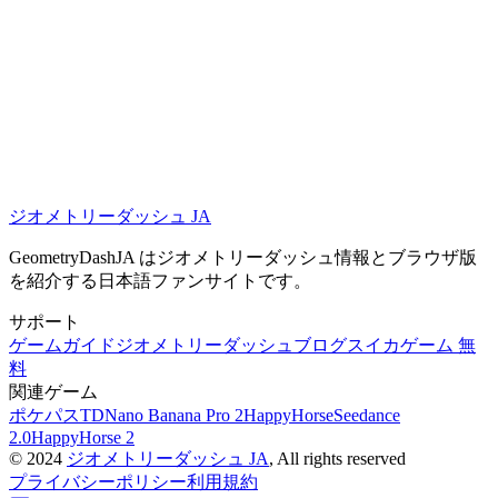
•
ハイスピードなゲームプレイ
気分が悪くなった場合は、直ちにプレイを止めて休憩してく
ださい。
ジオメトリーダッシュ JA
ジオメトリーダッシュ ライト アンロックを今すぐプレイ
GeometryDashJA はジオメトリーダッシュ情報とブラウザ版
を紹介する日本語ファンサイトです。
サポート
ゲームガイド
ジオメトリーダッシュブログ
スイカゲーム 無
料
関連ゲーム
ポケパスTD
Nano Banana Pro 2
HappyHorse
Seedance
2.0
HappyHorse 2
©
2024
ジオメトリーダッシュ JA
, All rights reserved
プライバシーポリシー
利用規約