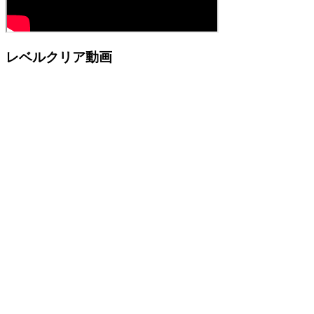
レベルクリア動画
Action
Control
ジャンプ
スペース / 左クリック / タップ
ホールドで連続ジ
連続ジャンプが必要なプラットフォー
ャンプ
ムに便利
F11キーを押すかフルスクリーンボタン
フルスクリーン
をクリック
リスタート
Rキーを押して現在のレベルを再開