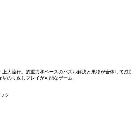
ト上大流行。的重力和ベースのパズル解決と果物が合体して成
无尽のり返しプレイが可能なゲーム。
ック